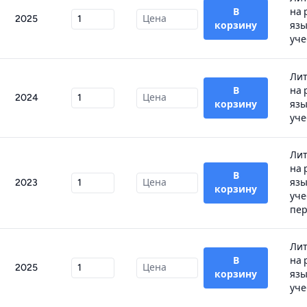
В
на 
2025
корзину
язы
уче
Лит
В
на 
2024
корзину
язы
уче
Лит
на 
В
2023
язы
корзину
уче
пер
Лит
В
на 
2025
корзину
язы
уче