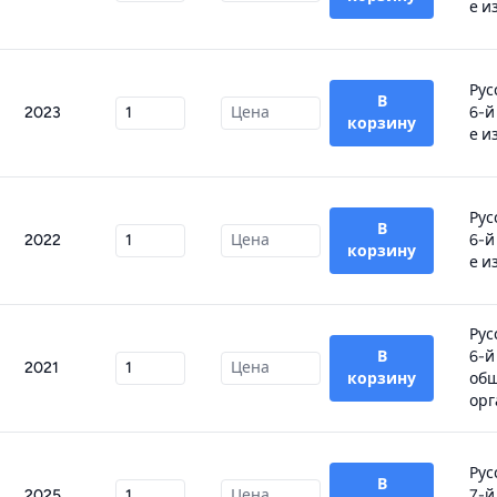
е из
Рус
В
2023
6-й
корзину
е и
Рус
В
2022
6-й
корзину
е из
Рус
В
6-й
2021
корзину
об
орг
Рус
В
2025
7-й