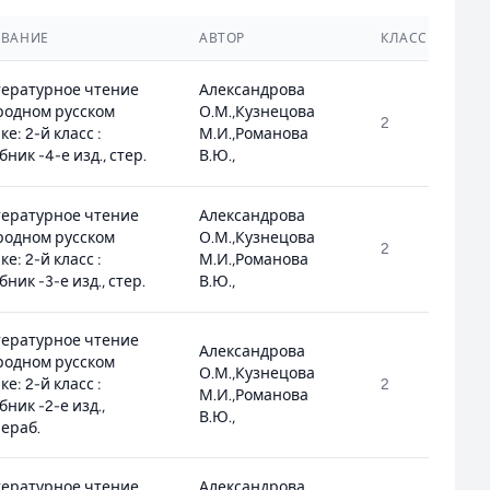
ЗВАНИЕ
АВТОР
КЛАСС
ературное чтение
Александрова
родном русском
О.М.,Кузнецова
2
1
ке: 2-й класс :
М.И.,Романова
бник -4-е изд., стер.
В.Ю.,
ературное чтение
Александрова
родном русском
О.М.,Кузнецова
2
1
ке: 2-й класс :
М.И.,Романова
бник -3-е изд., стер.
В.Ю.,
ературное чтение
Александрова
родном русском
О.М.,Кузнецова
ке: 2-й класс :
2
1
М.И.,Романова
бник -2-е изд.,
В.Ю.,
ераб.
ературное чтение
Александрова