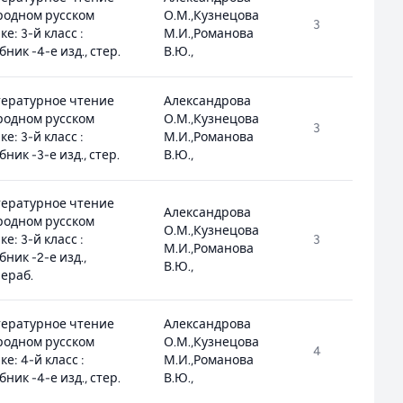
родном русском
О.М.,Кузнецова
3
1
ке: 3-й класс :
М.И.,Романова
бник -4-е изд., стер.
В.Ю.,
ературное чтение
Александрова
родном русском
О.М.,Кузнецова
3
1
ке: 3-й класс :
М.И.,Романова
бник -3-е изд., стер.
В.Ю.,
ературное чтение
Александрова
родном русском
О.М.,Кузнецова
ке: 3-й класс :
3
1
М.И.,Романова
бник -2-е изд.,
В.Ю.,
ераб.
ературное чтение
Александрова
родном русском
О.М.,Кузнецова
4
1
ке: 4-й класс :
М.И.,Романова
бник -4-е изд., стер.
В.Ю.,