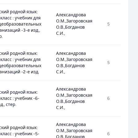
ский родной язык:
Александрова
 класс : учебник для
О.М.,Загоровская
щеобразовательных
5
1
О.В.,Богданов
анизаций -3-е изд.,
С.И.,
р.
ский родной язык:
Александрова
 класс : учебник для
О.М.,Загоровская
5
1
щеобразовательных
О.В.,Богданов
анизаций -2-е изд.
С.И.,
Александрова
ский родной язык:
О.М.,Загоровская
 класс : учебник -6-
6
1
О.В.,Богданов
д., стер.
С.И.,
Александрова
ский родной язык:
О.М.,Загоровская
 класс : учебник -5-
6
1
О.В.,Богданов