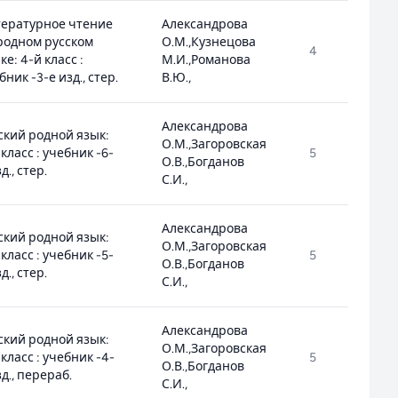
ературное чтение
Александрова
родном русском
О.М.,Кузнецова
4
1
ке: 4-й класс :
М.И.,Романова
бник -3-е изд., стер.
В.Ю.,
Александрова
ский родной язык:
О.М.,Загоровская
 класс : учебник -6-
5
1
О.В.,Богданов
д., стер.
С.И.,
Александрова
ский родной язык:
О.М.,Загоровская
 класс : учебник -5-
5
1
О.В.,Богданов
д., стер.
С.И.,
Александрова
ский родной язык:
О.М.,Загоровская
 класс : учебник -4-
5
1
О.В.,Богданов
зд., перераб.
С.И.,