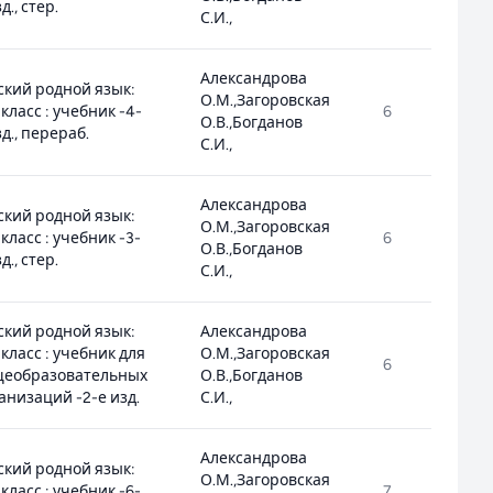
д., стер.
С.И.,
Александрова
ский родной язык:
О.М.,Загоровская
 класс : учебник -4-
6
1
О.В.,Богданов
зд., перераб.
С.И.,
Александрова
ский родной язык:
О.М.,Загоровская
 класс : учебник -3-
6
1
О.В.,Богданов
д., стер.
С.И.,
ский родной язык:
Александрова
 класс : учебник для
О.М.,Загоровская
6
1
щеобразовательных
О.В.,Богданов
анизаций -2-е изд.
С.И.,
Александрова
ский родной язык:
О.М.,Загоровская
 класс : учебник -6-
7
1