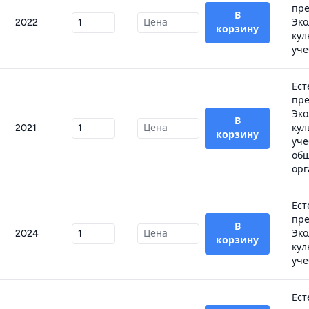
пре
В
2022
Эко
корзину
кул
уче
Ест
пре
Эко
В
2021
кул
корзину
уче
об
орг
Ест
пре
В
2024
Эко
корзину
кул
уче
Ест