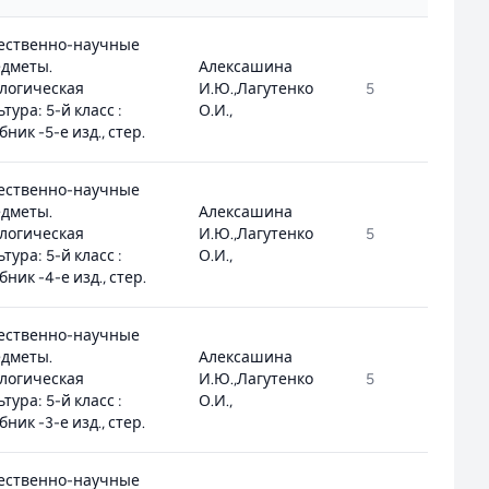
ественно-научные
дметы.
Алексашина
логическая
И.Ю.,Лагутенко
5
2.1
ьтура: 5-й класс :
О.И.,
бник -5-е изд., стер.
ественно-научные
дметы.
Алексашина
логическая
И.Ю.,Лагутенко
5
2.1
ьтура: 5-й класс :
О.И.,
бник -4-е изд., стер.
ественно-научные
дметы.
Алексашина
логическая
И.Ю.,Лагутенко
5
2.1
ьтура: 5-й класс :
О.И.,
бник -3-е изд., стер.
ественно-научные