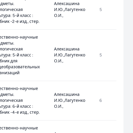
дметы.
Алексашина
логическая
И.Ю.,Лагутенко
5
2.1
ьтура: 5-й класс :
О.И.,
бник -2-е изд., стер.
ественно-научные
дметы.
логическая
Алексашина
ьтура: 5-й класс :
И.Ю.,Лагутенко
5
2.1
бник для
О.И.,
щеобразовательных
анизаций
ественно-научные
дметы.
Алексашина
логическая
И.Ю.,Лагутенко
6
2.1
ьтура: 6-й класс :
О.И.,
бник -4-е изд., стер.
ественно-научные