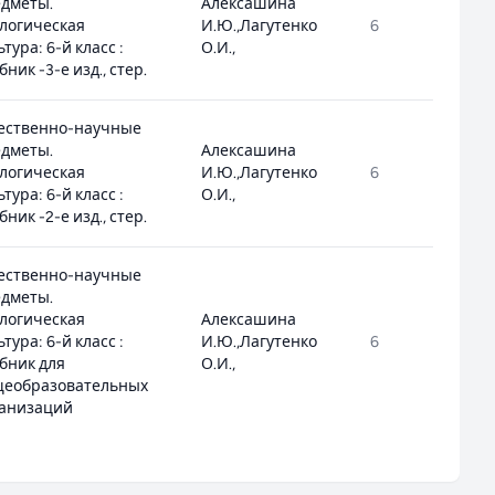
дметы.
Алексашина
логическая
И.Ю.,Лагутенко
6
2.1
ьтура: 6-й класс :
О.И.,
бник -3-е изд., стер.
ественно-научные
дметы.
Алексашина
логическая
И.Ю.,Лагутенко
6
2.1
ьтура: 6-й класс :
О.И.,
бник -2-е изд., стер.
ественно-научные
дметы.
логическая
Алексашина
ьтура: 6-й класс :
И.Ю.,Лагутенко
6
2.1
бник для
О.И.,
щеобразовательных
анизаций