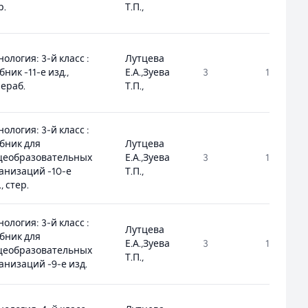
р.
Т.П.,
нология: 3-й класс :
Лутцева
бник -11-е изд.,
Е.А.,Зуева
3
1.1.1.8.1.1.
ераб.
Т.П.,
нология: 3-й класс :
бник для
Лутцева
щеобразовательных
Е.А.,Зуева
3
1.1.1.8.1.1.
анизаций -10-е
Т.П.,
, стер.
нология: 3-й класс :
Лутцева
бник для
Е.А.,Зуева
3
1.1.1.8.1.1.
щеобразовательных
Т.П.,
анизаций -9-е изд.